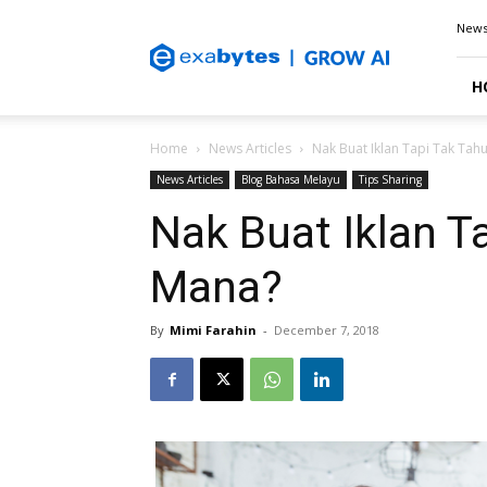
Exabytes
New
Blog
H
Home
News Articles
Nak Buat Iklan Tapi Tak Tah
News Articles
Blog Bahasa Melayu
Tips Sharing
Nak Buat Iklan T
Mana?
By
Mimi Farahin
-
December 7, 2018