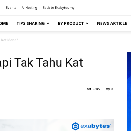
s
Events
AI Hosting
Back to Exabytes.my
OME
TIPS SHARING
BY PRODUCT
NEWS ARTICLE
u Kat Mana?
api Tak Tahu Kat
9285
0