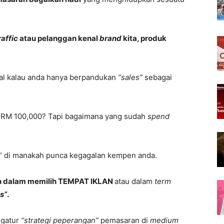
raffic
atau pelanggan kenal
brand
kita, produk
al kalau anda hanya berpandukan
“sales”
sebagai
RM 100,000? Tapi bagaimana yang sudah
spend
i” di manakah punca kegagalan kempen anda.
n dalam memilih TEMPAT IKLAN
atau dalam
term
s”
.
ngatur
“strategi peperangan”
pemasaran di
medium