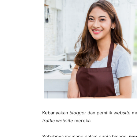
Kebanyakan
blogger
dan pemilik
website
me
traffic website
mereka.
Sebabnya memang dalam dunia bisnes,
pem