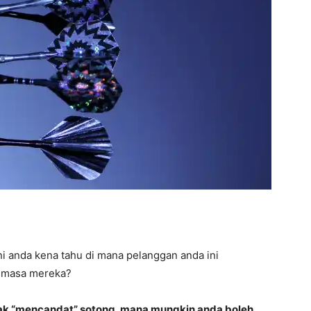
i anda kena tahu di mana pelanggan anda ini
n masa mereka?
ak “mencandat” sotong, mana mungkin anda boleh