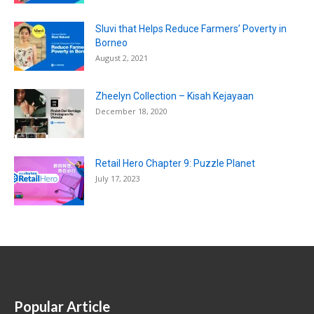
Sluvi that Helps Reduce Farmers’ Poverty in
Borneo
August 2, 2021
Zheelyn Collection – Kisah Kejayaan
December 18, 2020
Retail Hero Chapter 9: Puzzle Planet
July 17, 2023
Popular Article