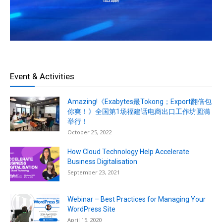
Event & Activities
Amazing!《Exabytes最Tokong；Export翻倍包
你爽！》全国第1场福建话电商出口工作坊圆满
举行！
October 25, 2022
How Cloud Technology Help Accelerate
Business Digitalisation
September 23, 2021
Webinar – Best Practices for Managing Your
WordPress Site
April 15, 2020