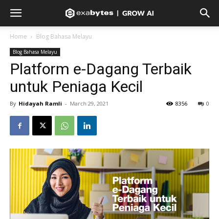
Home
Blog Bahasa Melayu
Blog Bahasa Melayu
Platform e-Dagang Terbaik
untuk Peniaga Kecil
By
Hidayah Ramli
-
March 29, 2021
8356
0