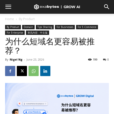
Home
By Product
By Product
Domain
Tips Sharing
For Businesses
For E-Commerce
For Enterprise
资讯内容 - 中文版
为什么短域名更容易被推
荐？
By
Nigel Ng
-
June 23, 2026
199
0