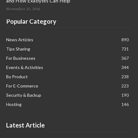
and How Exabytes Can Help
November 25, 2016
Popular Category
News Articles
890
Tips Sharing
731
For Businesses
367
Events & Activities
344
By Product
238
For E-Commerce
223
Security & Backup
190
Hosting
146
Latest Article