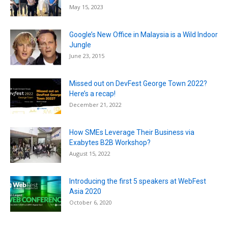
May 15, 2023
Google’s New Office in Malaysia is a Wild Indoor
Jungle
June 23, 2015
Missed out on DevFest George Town 2022?
Here’s a recap!
December 21, 2022
How SMEs Leverage Their Business via
Exabytes B2B Workshop?
August 15, 2022
Introducing the first 5 speakers at WebFest
Asia 2020
October 6, 2020