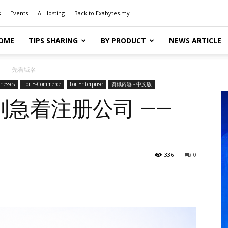
s
Events
AI Hosting
Back to Exabytes.my
OME
TIPS SHARING
BY PRODUCT
NEWS ARTICLE
—— 先看域名
inesses
For E-Commerce
For Enterprise
资讯内容 - 中文版
急着注册公司 ——
336
0