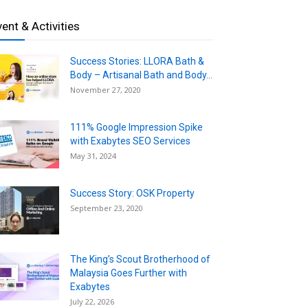
vent & Activities
Success Stories: LLORA Bath &
Body – Artisanal Bath and Body...
November 27, 2020
111% Google Impression Spike
with Exabytes SEO Services
May 31, 2024
Success Story: OSK Property
September 23, 2020
The King’s Scout Brotherhood of
Malaysia Goes Further with
Exabytes
July 22, 2026