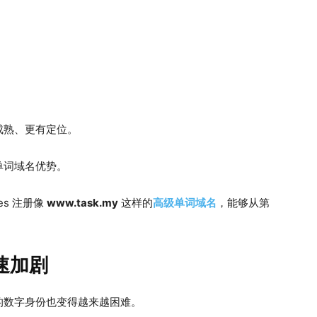
成熟、更有定位。
单词域名优势。
es 注册像
www.task.my
这样的
高级单词域名
，能够从第
速加剧
的数字身份也变得越来越困难。