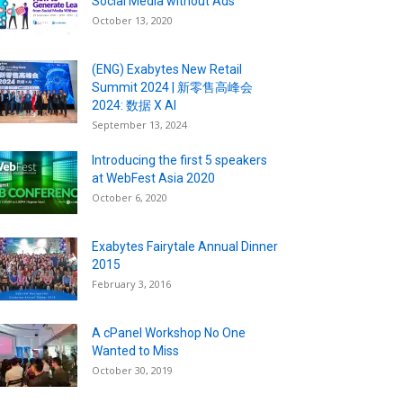
Social Media without Ads
October 13, 2020
(ENG) Exabytes New Retail
Summit 2024 | 新零售高峰会
2024: 数据 X AI
September 13, 2024
Introducing the first 5 speakers
at WebFest Asia 2020
October 6, 2020
Exabytes Fairytale Annual Dinner
2015
February 3, 2016
A cPanel Workshop No One
Wanted to Miss
October 30, 2019