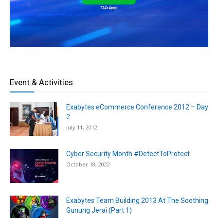
Event & Activities
Exabytes eCommerce Conference 2012 – Day
2
July 11, 2012
Cyber Security Month #DetectToProtect
October 18, 2022
Exabytes Team Building 2013 At The Soothing
Gunung Jerai (Part 1)