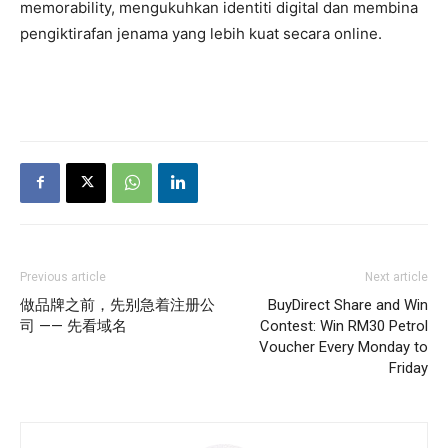
memorability, mengukuhkan identiti digital dan membina
pengiktirafan jenama yang lebih kuat secara online.
Previous article
Next article
做品牌之前，先别急着注册公
BuyDirect Share and Win
司 —— 先看域名
Contest: Win RM30 Petrol
Voucher Every Monday to
Friday