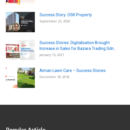
Success Story: OSK Property
September 23, 2020
Success Stories: Digitalisation Brought
Increase in Sales for Bazara Trading Sdn...
January 15, 2021
Aiman Lawn Care – Success Stories
December 18, 2018
Popular Article