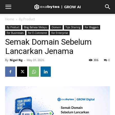
Home
By Product
By Product
Blog Bahasa Melayu
Domain
Tips Sharing
For Bloggers
For Businesses
For E-Commerce
For Enterprise
Semak Domain Sebelum
Lancarkan Jenama
By
Nigel Ng
-
May 31, 2026
306
0