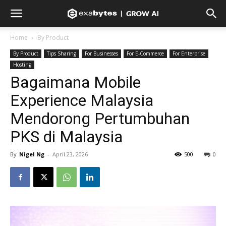
Home
By Product
By Product
Tips Sharing
For Businesses
For E-Commerce
For Enterprise
Hosting
Bagaimana Mobile
Experience Malaysia
Mendorong Pertumbuhan
PKS di Malaysia
By
Nigel Ng
-
April 23, 2026
500
0