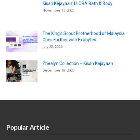
Kisah Kejayaan: LLORA Bath & Body
November 13, 2020
The King’s Scout Brotherhood of Malaysia
Goes Further with Exabytes
July 22, 2026
Zheelyn Collection – Kisah Kejayaan
December 18, 2020
Popular Article