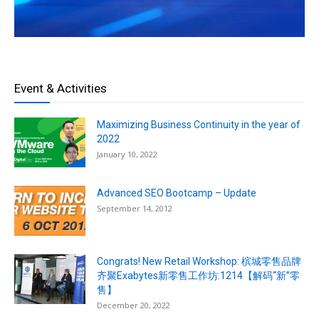
Event & Activities
Maximizing Business Continuity in the year of
2022
January 10, 2022
Advanced SEO Bootcamp – Update
September 14, 2012
Congrats! New Retail Workshop: 槟城零售品牌
齐聚Exabytes新零售工作坊:1214【解码“新”零
售】
December 20, 2022