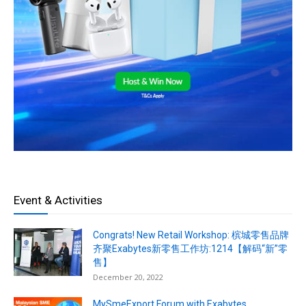
Event & Activities
Congrats! New Retail Workshop: 槟城零售品牌
齐聚Exabytes新零售工作坊:1214【解码“新”零
售】
December 20, 2022
MySmeExport Forum with Exabytes