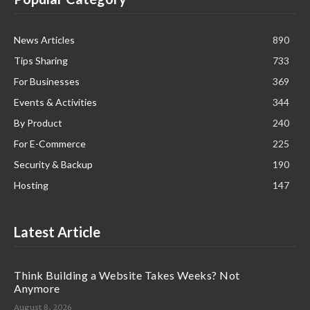
News Articles
890
Tips Sharing
733
For Businesses
369
Events & Activities
344
By Product
240
For E-Commerce
225
Security & Backup
190
Hosting
147
Latest Article
Think Building a Website Takes Weeks? Not
Anymore
August 8, 2026