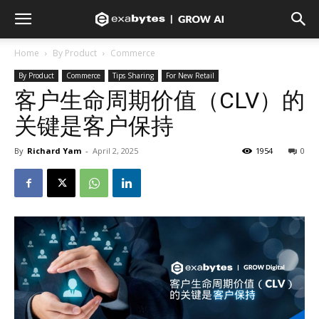
Home
By Product
Commerce
By Product
Commerce
Tips Sharing
For New Retail
客户生命周期价值（CLV）的
关键是客户保持
By
Richard Yam
-
April 2, 2025
1954
0