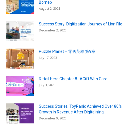
Borneo
August 2, 2021
Success Story: Digitization Journey of Lion File
December 2, 2020
Puzzle Planet – 零售英雄 第9章
July 17, 2023
Retail Hero Chapter 8 : AGift With Care
July 3, 2023
Success Stories: ToyPanic Achieved Over 80%
Growth in Revenue After Digitalising
December 9, 2020