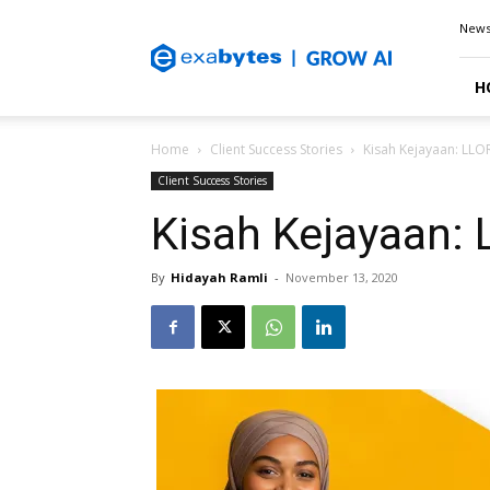
Exabytes
New
Blog
H
Home
Client Success Stories
Kisah Kejayaan: LLO
Client Success Stories
Kisah Kejayaan:
By
Hidayah Ramli
-
November 13, 2020