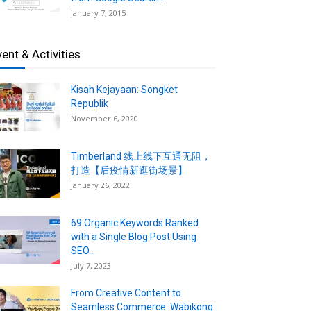
January 7, 2015
vent & Activities
Kisah Kejayaan: Songket
Republik
November 6, 2020
Timberland 线上线下互通无阻，
打造【后疫情新逛街场景】
January 26, 2022
69 Organic Keywords Ranked
with a Single Blog Post Using
SEO...
July 7, 2023
From Creative Content to
Seamless Commerce: Wabikong