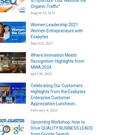
to Optimize Your Website via
Organic Traffic”
August 16, 2012
Women Leadership 2021:
Women Entrepreneurs with
Exabytes
March 8, 2021
Where Innovation Meets
Recognition: Highlights from
MWA 2024
April 30, 2025
Celebrating Our Customers:
Highlights from the Exabytes
Enterprise Customer
Appreciation Luncheon...
February 4, 2026
Upcoming Workshop: How to
Drive QUALITY BUSINESS LEADS
from Google Search...