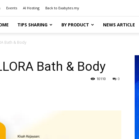
s
Events
AI Hosting
Back to Exabytes.my
OME
TIPS SHARING
BY PRODUCT
NEWS ARTICLE
RA Bath & Body
 LLORA Bath & Body
10110
0