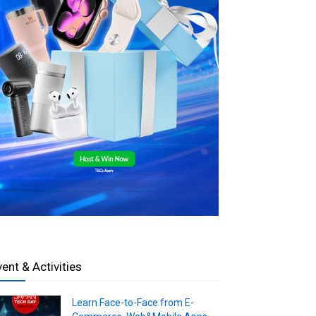
vent & Activities
Learn Face-to-Face from E-