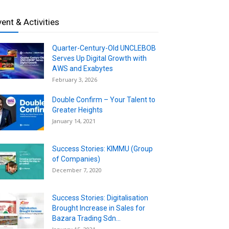
vent & Activities
Quarter-Century-Old UNCLEBOB
Serves Up Digital Growth with
AWS and Exabytes
February 3, 2026
Double Confirm – Your Talent to
Greater Heights
January 14, 2021
Success Stories: KIMMU (Group
of Companies)
December 7, 2020
Success Stories: Digitalisation
Brought Increase in Sales for
Bazara Trading Sdn...