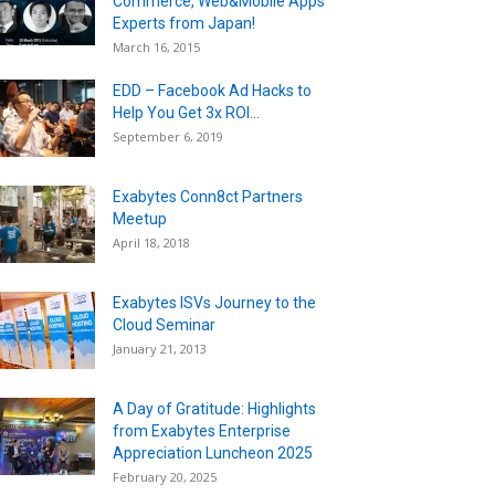
Commerce, Web&Mobile Apps
Experts from Japan!
March 16, 2015
EDD – Facebook Ad Hacks to
Help You Get 3x ROI...
September 6, 2019
Exabytes Conn8ct Partners
Meetup
April 18, 2018
Exabytes ISVs Journey to the
Cloud Seminar
January 21, 2013
A Day of Gratitude: Highlights
from Exabytes Enterprise
Appreciation Luncheon 2025
February 20, 2025