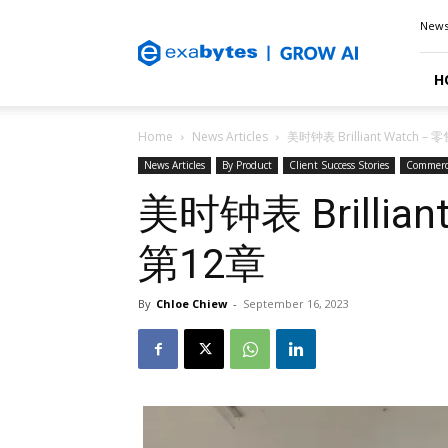
Exabytes
New
Blog
H
Home
News Articles
美时钟表 Brilliant Watch –
News Articles
By Product
Client Success Stories
Commerc
美时钟表 Brillia
第12章
By
Chloe Chiew
-
September 16, 2023