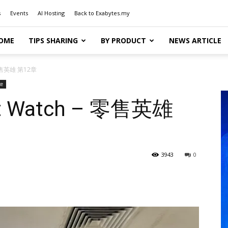
s
Events
AI Hosting
Back to Exabytes.my
OME
TIPS SHARING
BY PRODUCT
NEWS ARTICLE
 零售英雄 第12章
e
nt Watch – 零售英雄
3943
0