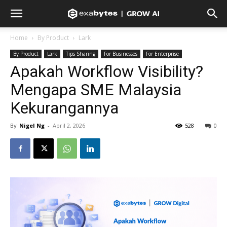
Home
By Product
Lark
By Product
Lark
Tips Sharing
For Businesses
For Enterprise
Apakah Workflow Visibility?
Mengapa SME Malaysia
Kekurangannya
By
Nigel Ng
-
April 2, 2026
528
0