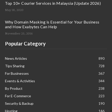
Top 10+ Courier Services in Malaysia (Update 2026)
May 18, 2020
Why Domain Masking is Essential for Your Business
and How Exabytes Can Help
November 25, 2016
Popular Category
News Articles
890
Tips Sharing
728
For Businesses
367
Events & Activities
344
By Product
238
For E-Commerce
223
Security & Backup
190
Hosting
146