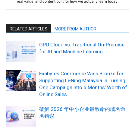
real value, and content built for how we actually learn today.
RELATED ARTICLES
MORE FROM AUTHOR
GPU Cloud vs. Traditional On-Premise
for AI and Machine Learning
Exabytes Commerce Wins Bronze for
Supporting Li-Ning Malaysia in Turning
One Campaign into 6 Months’ Worth of
Online Sales
破解 2026 年中小企业最致命的域名命
名错误