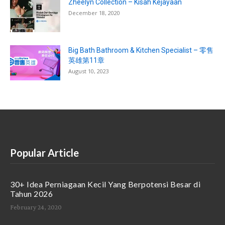
Zheelyn Collection – Kisah Kejayaan
December 18, 2020
Big Bath Bathroom & Kitchen Specialist – 零售
英雄第11章
August 10, 2023
Popular Article
30+ Idea Perniagaan Kecil Yang Berpotensi Besar di
Tahun 2026
February 24, 2020