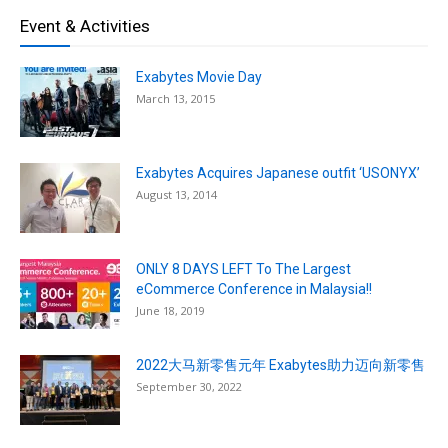
Event & Activities
Exabytes Movie Day
March 13, 2015
Exabytes Acquires Japanese outfit ‘USONYX’
August 13, 2014
ONLY 8 DAYS LEFT To The Largest
eCommerce Conference in Malaysia!!
June 18, 2019
2022大马新零售元年 Exabytes助力迈向新零售
September 30, 2022