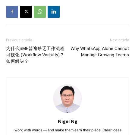
Previous article
Next article
为什么SME普遍缺乏工作流程
Why WhatsApp Alone Cannot
可视化 (Workflow Visibility)？
Manage Growing Teams
如何解决？
Nigel Ng
I work with words — and make them earn their place. Clear ideas,