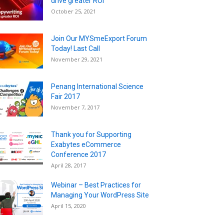
drive greater ROI
October 25, 2021
Join Our MYSmeExport Forum
Today! Last Call
November 29, 2021
Penang International Science
Fair 2017
November 7, 2017
Thank you for Supporting
Exabytes eCommerce
Conference 2017
April 28, 2017
Webinar – Best Practices for
Managing Your WordPress Site
April 15, 2020