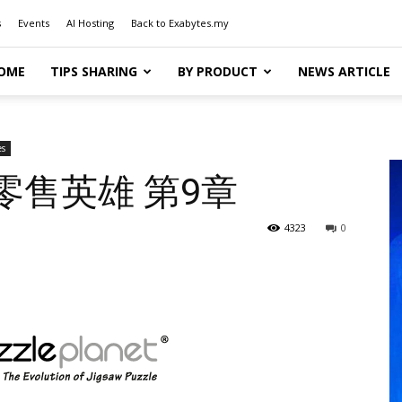
s
Events
AI Hosting
Back to Exabytes.my
OME
TIPS SHARING
BY PRODUCT
NEWS ARTICLE
es
t – 零售英雄 第9章
4323
0