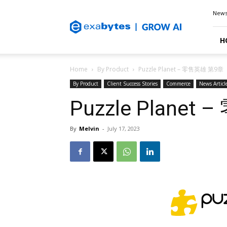
Exabytes
New
Blog
H
Home
By Product
Puzzle Planet – 零售英雄 第9章
By Product
Client Success Stories
Commerce
News Articl
Puzzle Plane
By
Melvin
-
July 17, 2023