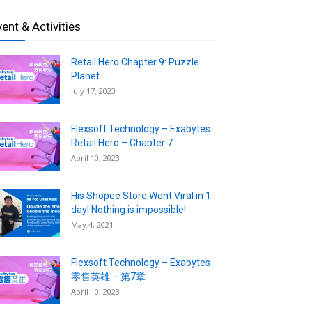
vent & Activities
Retail Hero Chapter 9: Puzzle
Planet
July 17, 2023
Flexsoft Technology – Exabytes
Retail Hero – Chapter 7
April 10, 2023
His Shopee Store Went Viral in 1
day! Nothing is impossible!
May 4, 2021
Flexsoft Technology – Exabytes
零售英雄 – 第7章
April 10, 2023