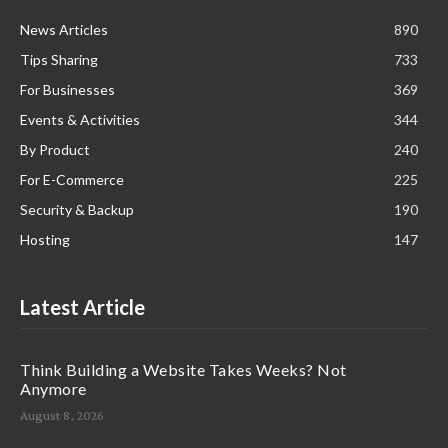
News Articles
890
Tips Sharing
733
For Businesses
369
Events & Activities
344
By Product
240
For E-Commerce
225
Security & Backup
190
Hosting
147
Latest Article
Think Building a Website Takes Weeks? Not
Anymore
August 8, 2026