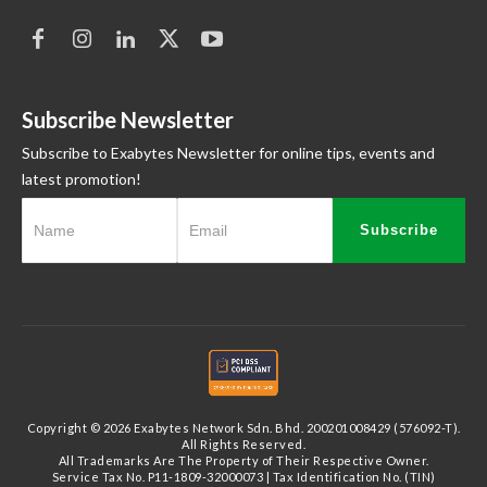
Subscribe Newsletter
Subscribe to Exabytes Newsletter for online tips, events and
latest promotion!
Subscribe
Copyright © 2026 Exabytes Network Sdn. Bhd. 200201008429 (576092-T).
All Rights Reserved.
All Trademarks Are The Property of Their Respective Owner.
Service Tax No. P11-1809-32000073 | Tax Identification No. (TIN)