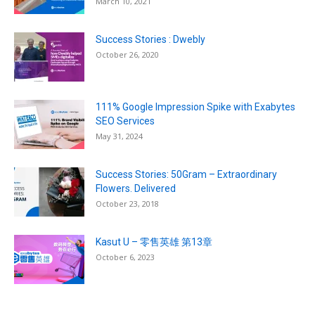
March 10, 2021
Success Stories : Dwebly
October 26, 2020
111% Google Impression Spike with Exabytes
SEO Services
May 31, 2024
Success Stories: 50Gram – Extraordinary
Flowers. Delivered
October 23, 2018
Kasut U – 零售英雄 第13章
October 6, 2023