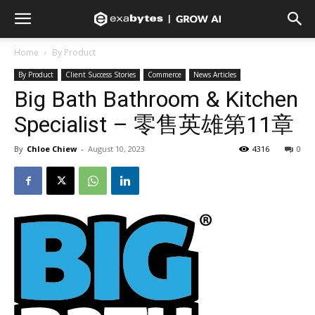
Home
By Product
By Product
Client Success Stories
Commerce
News Articles
Big Bath Bathroom & Kitchen
Specialist – 零售英雄第11章
By
Chloe Chiew
-
August 10, 2023
4316
0