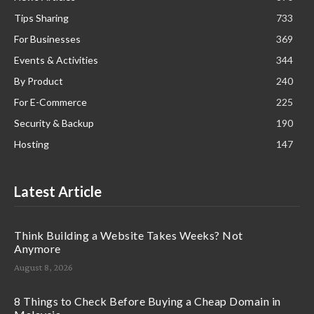
Tips Sharing
733
For Businesses
369
Events & Activities
344
By Product
240
For E-Commerce
225
Security & Backup
190
Hosting
147
Latest Article
Think Building a Website Takes Weeks? Not
Anymore
August 8, 2026
8 Things to Check Before Buying a Cheap Domain in