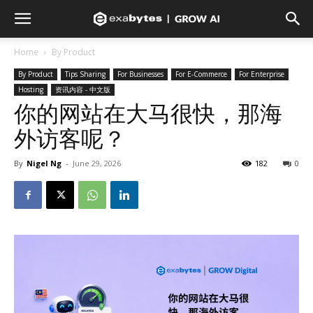
Home
By Product
By Product
Tips Sharing
For Businesses
For E-Commerce
For Enterprise
Hosting
资讯内容 - 中文版
你的网站在大马很快，那海
外访客呢？
By
Nigel Ng
-
June 29, 2026
182
0