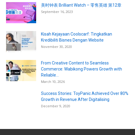
美时钟表 Brilliant Watch – 零售英雄 第12章
September 16, 2023
Kisah Kejayaan Coolscarf: Tingkatkan
Kredibiliti Bisnes Dengan Website
November 30, 2020
From Creative Content to Seamless
Commerce: Wabikong Powers Growth with
Reliable...
March 10, 2026
Success Stories: ToyPanic Achieved Over 80%
Growth in Revenue After Digitalising
December 9, 2020