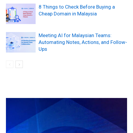
8 Things to Check Before Buying a
Cheap Domain in Malaysia
Meeting AI for Malaysian Teams:
Automating Notes, Actions, and Follow-
Ups