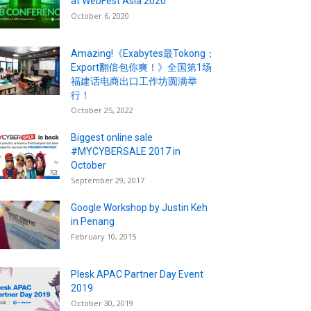
at WebFest Asia 2020
October 6, 2020
Amazing!《Exabytes最Tokong；
Export翻倍包你爽！》全国第1场
福建话电商出口工作坊圆满举
行！
October 25, 2022
Biggest online sale
#MYCYBERSALE 2017 in
October
September 29, 2017
Google Workshop by Justin Keh
in Penang
February 10, 2015
Plesk APAC Partner Day Event
2019
October 30, 2019