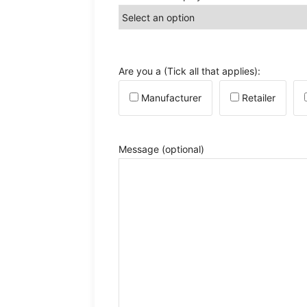
Are you a (Tick all that applies):
Manufacturer
Retailer
Message
(optional)