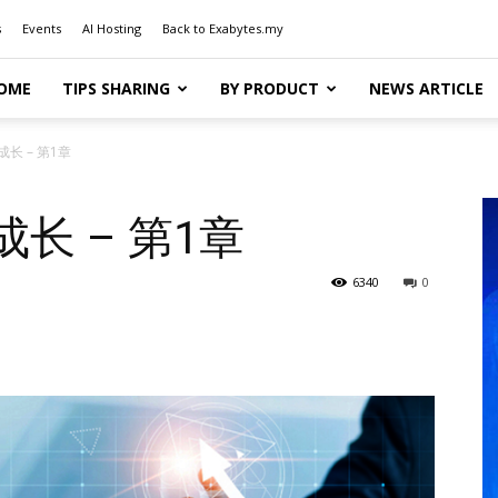
s
Events
AI Hosting
Back to Exabytes.my
OME
TIPS SHARING
BY PRODUCT
NEWS ARTICLE
长 – 第1章
长 – 第1章
6340
0