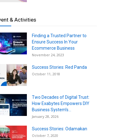
vent & Activities
Finding a Trusted Partner to
Ensure Success In Your
Ecommerce Business
November 24, 2023
Success Stories: Red Panda
October 11, 2018
Two Decades of Digital Trust:
How Exabytes Empowers DIY
Business System’s...
January 28, 2026
Success Stories: Odamakan
October 7, 2020