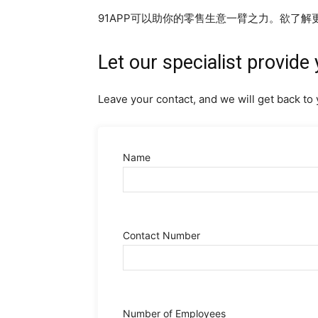
91APP可以助你的零售生意一臂之力。欲了
Let our specialist provide 
Leave your contact, and we will get back to 
Name
Contact Number
Number of Employees