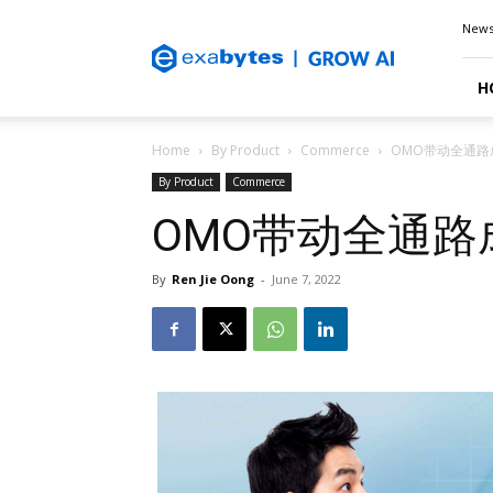
Exabytes
New
Blog
H
Home
By Product
Commerce
OMO带动全通路成
By Product
Commerce
OMO带动全通路成
By
Ren Jie Oong
-
June 7, 2022